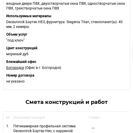
входные двери ПВХ, двухстворчатые окна ПВХ, одностворчатые окна
ПВХ, трехстворчатые окна ПВХ
Используемые материалы
Deceuninck Баутек НЕО, фурнитура: Siegenia Titan, стеклопакет(ы): 40
мм, 2 камеры
Объем услуг
"под ключ"
Цвет конструкций
мореный дуб
Ближайший офис
Богородск
(Офис в г. Богородск)
Номер договора
не указано
Смета конструкций и работ
№
Описание позиции
Схема
1.
Пятикамерная профильная система
—
Deceuninck Баутек Нео, с наружной