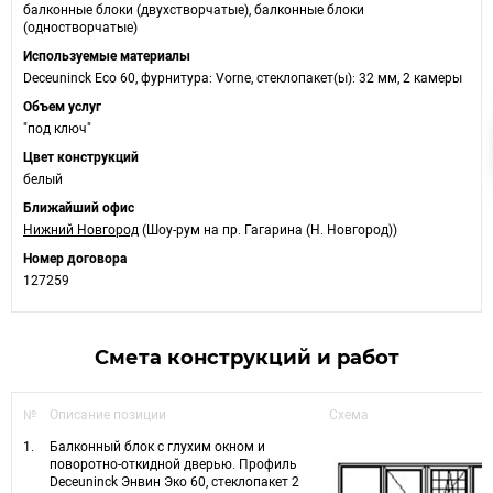
балконные блоки (двухстворчатые), балконные блоки
(одностворчатые)
Используемые материалы
Deceuninck Eco 60, фурнитура: Vorne, стеклопакет(ы): 32 мм, 2 камеры
Объем услуг
"под ключ"
Цвет конструкций
белый
Ближайший офис
Нижний Новгород
(Шоу-рум на пр. Гагарина (Н. Новгород))
Номер договора
127259
Смета конструкций и работ
№
Описание позиции
Схема
1.
Балконный блок с глухим окном и
поворотно-откидной дверью. Профиль
Deceuninck Энвин Эко 60, стеклопакет 2